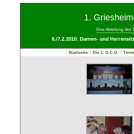
1. Griesheim
Eine Abteilung des
6./7.2.2010: Damen- und Herrensit
Startseite
Die 1. G.C.G.
Term