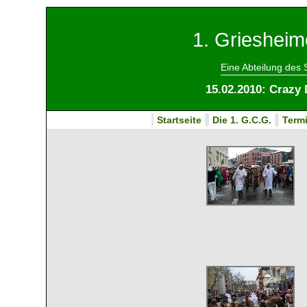
1. Griesheim
Eine Abteilung des
15.02.2010: Craz
Startseite
Die 1. G.C.G.
Term