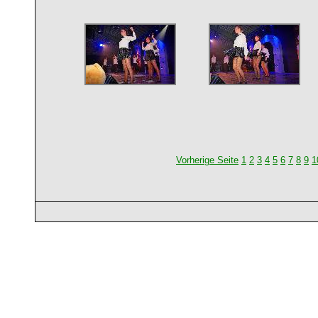
Vorherige Seite
1
2
3
4
5
6
7
8
9
1