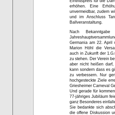
Eintrittspreis für die D
erhöhen. Eine Erhöh
unvermeidbar, zudem wi
und im Anschluss Tan
Ballveranstaltung.
Nach Bekanntgabe
Jahreshauptversammlu
Germania am 22. April 
Marion Höhl die Versam
auch in Zukunft der 1.G
zu stehen. Der Verein be
aber nicht heißen darf
kann sondern dass es gil
zu verbessern. Nur ge
hochgesteckte Ziele err
Griesheimer Carneval Ge
Und gerade für kommend
77-jähriges Jubiläum fei
ganz Besonderes einfall
Sie bedankte sich absch
die offene Diskussion u