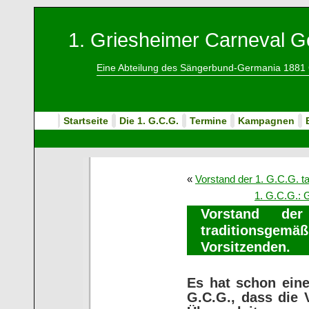
1. Griesheimer Carneval Ge
Eine Abteilung des Sängerbund-Germania 1881 
Startseite
Die 1. G.C.G.
Termine
Kampagnen
«
Vorstand der 1. G.C.G. 
1. G.C.G.: 
Vorstand de
traditionsgemäß 
Vorsitzenden.
Es hat schon eine
G.C.G., dass die 