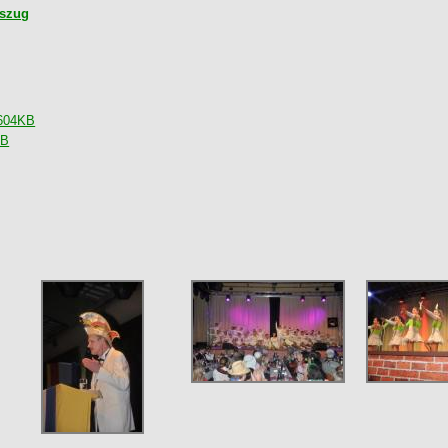
gszug
2604KB
KB