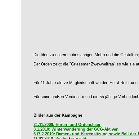
Die Idee zu unserem diesjährigen Motto und die Gestaltu
Der Orden zeigt die "Griesemer Zwewwelfraa" so wie sie auc
Für 11 Jahre aktive Mitgliedschaft wurden Horst Reitz und 
Für seine großen Verdienste und die 55-jährige Verbunden
Bilder aus der Kampagne
21.11.2009: Ehren- und Ordensfeier
3.1.2010: Winterwanderung der GCG-Aktiven
6./7.2.2010: Damen- und Herrensitzung sowie Ball der 
11.02.2010: Weiberfastnacht